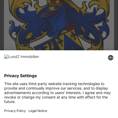
LundZ Immobilien Walter Zallinger
Sebastianusstraße 28
52249 Eschweiler
02403 - 80 98 530